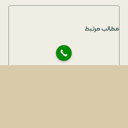
مطالب مرتبط
اشتباهات رایج در درخواست ویزای دیجیتال نومد
اسفند ۳, ۱۴۰۴
|
بدون دیدگاه