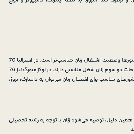
را برطرف کند. امروزه به لطف اینترنت، کامپیوتر و انواع
آمارهای مربوط به سال 2020 نشان می‌‌دهد که در بعضی از کشورها وضعیت اشتغال زنان مناسب‌تر است. در استرالیا 70
درصد زنان از شغل خود رضایت دارند. در هلند 92 درصد زنان و در مالتا دو سوم زنان شغل مناسبی دارند. در لوکزامبورگ نیز 76
ورهای مناسب برای اشتغال زنان می‌توان به دانمارک، نروژ،
ین دلیل، توصیه می‌شود زنان با توجه به رشته تحصیلی
د.