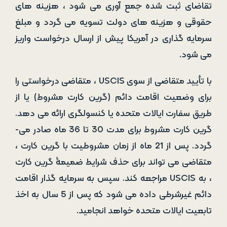
تقاضای ثبت­ شده جمع ­آوری می ­شود ، هزینه های
حقوقی و هزینه­ های دولت تسویه می­ گردد و مبلغ
سرمایه­ گذاری در آمریکا پیش از ارسال درخواست واریز
می­ شود.
با تأیید متقاضی از سوی USCIS ، متقاضی درخواستی را
برای وضعیت اقامت دائم (گرین­ کارت مشروط) یا از
طریق سفارت ایالات متحده یا کنسولگری ارائه می­ دهد.
گرین­ کارت مشروط برای مدت 30 تا 36 ماه صادر می­
گردد. پس از 21 ماه از زمان مشروطیت با گرین ­کارت ،
متقاضی می ­تواند برای حذف شرایط ضمیمۀ گرین ­کارت
، به USCIS مراجعه کند. سپس به سرمایه ­گذار اقامت
دائم غیرشرطی داده می­ شود که پس از 5 سال به اخذ
تابعیت ایالات متحده خواهد انجامید.