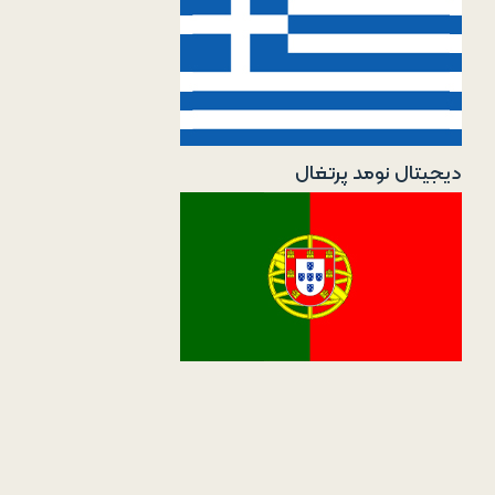
دیجیتال نومد پرتغال