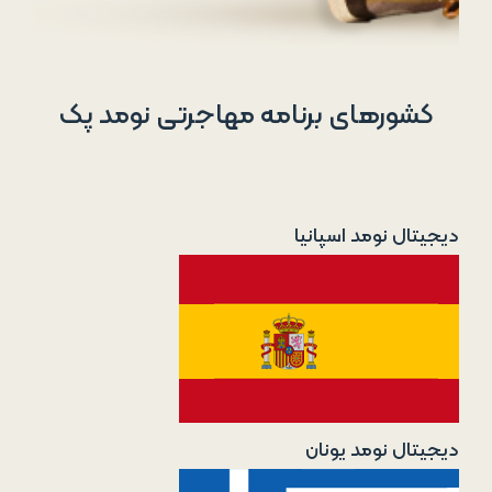
کشورهای برنامه مهاجرتی نومد پک
دیجیتال نومد اسپانیا
دیجیتال نومد یونان