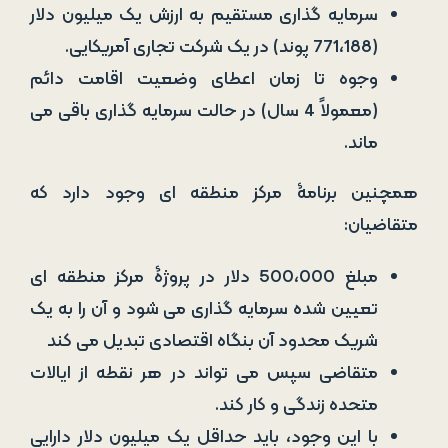
همچنین برنامۀ مرکز منطقه­ ای وجود دارد که
متقاضیان:
مبلغ 500،000 دلار در پروژۀ مرکز منطقه ای
تعیین شده سرمایه گذاری می شود و آن را به یک
شریک محدود آن بنگاه اقتصادی تبدیل می کند
متقاضی سپس می تواند در هر نقطه از ایالات
متحده زندگی و کار کند.
با این وجود، باید حداقل یک میلیون دلار دارایی
خالص داشته باشند.
مونته نگرو – تابعیت از 350،000 یورو (406.200 دلار یا
315.919 پوند)