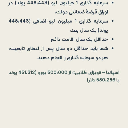
شما باید حداقل دو سال پس از اعطای تابعیت،
هر دو سرمایه گذاری را انجام دهید.
اسپانیا – «ویزای طلایی» از 500،000 یورو (451،312 پوند
یا 580،286 دلار)
اسپانیا یک برنامۀ ویزای طلایی (
گلدن ویزای اسپانیا
)