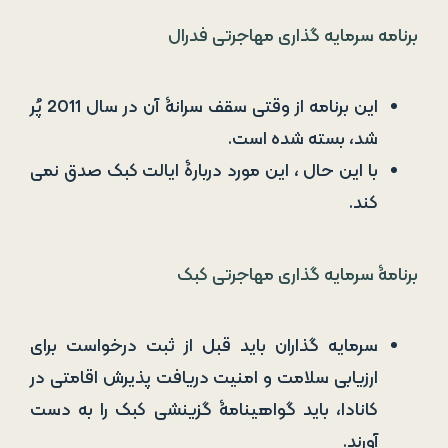
با این حال ، این مورد دربارۀ ایالت کبک صدق نمی
کند.
برنامۀ سرمایه گذاری مهاجرتی کبک
سرمایه گذاران باید قبل از ثبت درخواست برای
ارزیابی سلامت و امنیت دریافت پذیرش اقامتی در
کانادا، باید گواهینامۀ گزینشی کبک را به دست
آورند.
پس از پذیرش ، دیگر لازم نیست در کبک زندگی
کنید، زیرا همۀ ساکنان کانادا از آزادی حرکت و نقل
و انتقال در استان ها و مناطق مختلف برخوردار
هستند.