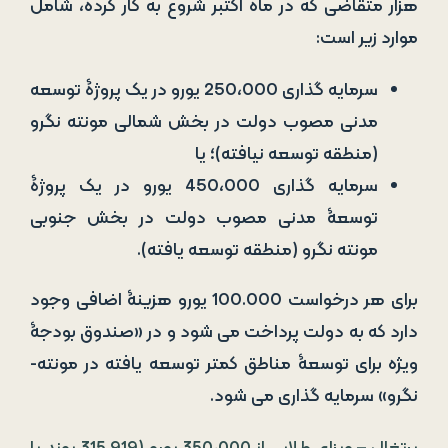
(منطقه توسعه نیافته)؛ یا
سرمایه گذاری 450،000 یورو در یک پروژۀ
توسعۀ مدنی مصوب دولت در بخش جنوبی
مونته نگرو (منطقه توسعه یافته).
برای هر درخواست 100.000 یورو هزینۀ اضافی وجود
دارد که به دولت پرداخت می شود و در «صندوق بودجۀ
ویژه برای توسعۀ مناطق کمتر توسعه­ یافته در مونته­
نگرو» سرمایه ­گذاری می­ شود.
پرتغال – ویزای طلایی از 350،000 یورو (315.919 پوند یا
406.200 دلار)