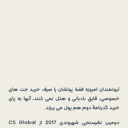
ثروتمندان امروزه فقط پول­شان را صرف خرید جت­ های
خصوصی، قایق بادبانی و هتل نمی­ کنند، آنها به پای
خرید گذرنامۀ دوم هم پول می­ ریزند.
دومین نظرسنجی شهروندی 2017 از CS Global