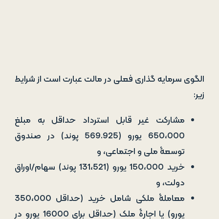
الگوی سرمایه­ گذاری فعلی در مالت عبارت است از شرایط
زیر:
مشارکت غیر قابل استرداد حداقل به مبلغ
650،000 یورو (569.925 پوند) در صندوق
توسعۀ ملی و اجتماعی، و
خرید 150،000 یورو (131،521 پوند) سهام/اوراق
دولت، و
معاملۀ ملکی شامل خرید (حداقل 350،000
یورو) یا اجارۀ ملک (حداقل برای 16000 یورو در
سال) به مدت 5 سال
کانادا – تابعیت از 800،000 دلار کانادا (476،020
پوند یا 612،075 دلار)