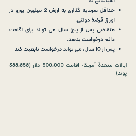
پس از 10 سال، می تواند درخواست تابعیت کند.
ایالات متحدۀ آمریکا- اقامت 500،000 دلار (388،858
پوند)
ویزای EB-5 منجر به وضعیت اقامت مشروط در ایالات
متحده (معروف به گرین­ کارت) می شود که می­ تواند به
اخذ گذرنامۀ ایالات متحده بی انجامد.