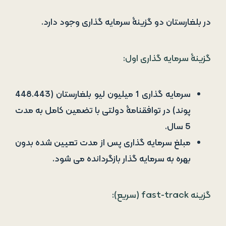
سرمایه گذاری 1 میلیون لیو بلغارستان (448.443
پوند) در توافقنامۀ دولتی با تضمین کامل به مدت
5 سال.
مبلغ سرمایه گذاری پس از مدت تعیین شده بدون
بهره به سرمایه گذار بازگردانده می شود.
گزینه fast-track (سریع):
سرمایه گذاری 1 میلیون لیو (448،443 پوند) در
اوراق قرضۀ ضمانتی دولت،
سرمایه گذاری 1 میلیون لیو اضافی (448،443
پوند) یک سال بعد،
حداقل یک سال اقامت دائم