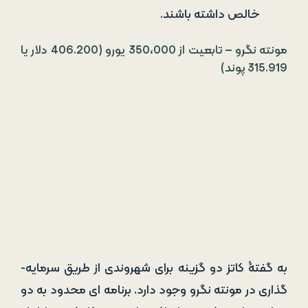
به گفتۀ کاتز دو گزینه برای شهروندی از طریق سرمایه­
گذاری در مونته نگرو وجود دارد. برنامه­ ای محدود به دو
هزار متقاضی که در ماه اکتبر شروع به کار کرده، شامل
موارد زیر است:
سرمایه گذاری 250،000 یورو در یک پروژۀ توسعه
مدنی مصوب دولت در بخش شمالی مونته نگرو