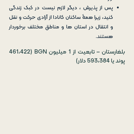
بلغارستان – تابعیت از 1 میلیون BGN (461،422
پوند یا 593،384 دلار)
در بلغارستان دو گزینۀ سرمایه­ گذاری وجود دارد.
گزینۀ سرمایه گذاری اول: