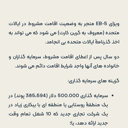
دو سال پس از اعطای اقامت مشروط، سرمایه­ گذاران و
خانواده­ های آنها واجد شرایط اقامت دائم می­ شوند.
گزینه ­های سرمایه ­گذاری:
سرمایه گذاری 500.000 دلار (385،594 پوند) در
یک منطقۀ روستایی یا منطقه ای با بیکاری زیاد در
یک شرکت تجاری جدید که 10 شغل تمام وقت
جدید ارائه دهد، یا؛
سرمایه گذاری مستقیم به ارزش یک میلیون دلار
(771،188 پوند) در یک شرکت تجاری آمریکایی.
وجوه تا زمان اعطای وضعیت اقامت دائم
(معمولاً 4 سال) در حالت سرمایه گذاری باقی می
ماند.