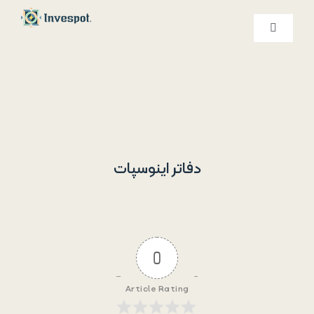
Ski
t
کنترلر
صفحه‌بندی
conten
خدمات ما
درباره ما
تماس با ما
دفاتر اینوسپات
0
Article Rating