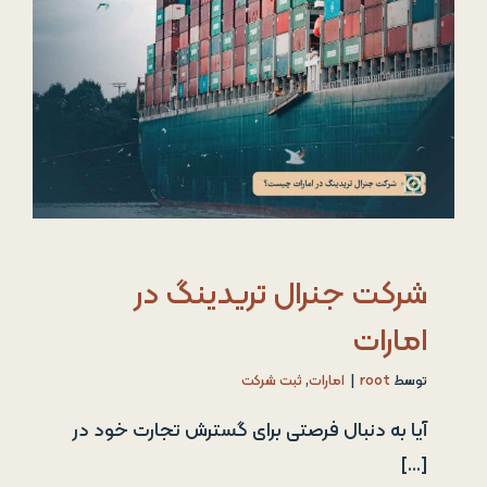
شرکت جنرال تریدینگ در
امارات
توسط
root
|
امارات
,
ثبت شرکت
آیا به دنبال فرصتی برای گسترش تجارت خود در
[...]