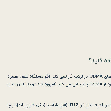
اده کنید؟
ترکیه در ارتباطات سیار از فناوری GSM استفاده می کند. تلفن های CDMA در ترکیه کار نمی کند. اگر دستگاه تلفن همراه
شما اسلات سیم کارت (پورت مخصوص قرار دادن سیمکارت) دارد از GSMA پشتیبانی می کند (امروزه 99 درصد تلفن های
در ترکیه از فرکانس های اروپایی سنتی استفاده می شود که اغلب در ناحیه های 1 و 3 ITU (آفریقا، آسیا (مثل خاورمیانه)، اروپا