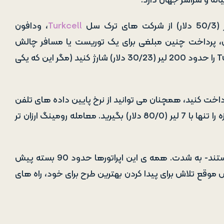
یانه و سراسر جهان دارد.
سل
Turkcell
، ودافون
Turk Tele بگیرید. با این حال، پرداخت چنین مبلغی برای یک توریست یا مسافر چالش
برانگیز خواهد بود- شما می توانید سیمکارت ترکیش Turkish SIM را حدود 200 لیر (30/23 دلار) شارژ کنید (مگر این که یکی
خت کنید، همچنان می توانید از نرخ پایین داده های تلفن
همراه لذت ببرید. می توانید یک گیگا بایت داده معتبر هفت روزه را تنها با 7 لیر (80/0 دلار) بگیرید. معامله رومینگ ارزان تر
اپراتورهای تلفن همراه ترکیه عاشق ارائه گزینه های مختلف هستند- به شدت. همه ی این اپراتورها حدود 90 بسته پیش
موقع تلاش برای پیدا کردن بهترین طرح برای خود، راه های