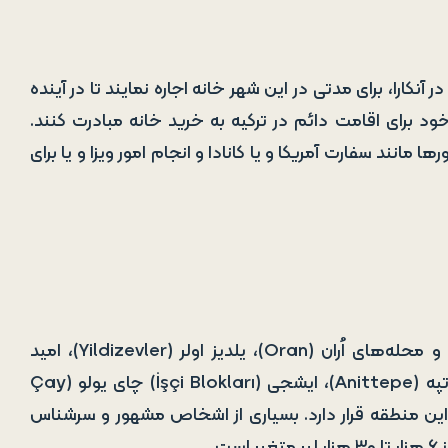
آنکارا، برای مدتی در این شهر خانه اجاره نمایند تا در آینده
ود برای اقامت دائم در ترکیه به خرید خانه مبادرت کنند.
انند سفارت آمریکا و یا کانادا و انجام امور ویزا و یا برای
چانکایا گران‌ترین، لوکس‌ترین و باارزش‌ترین منطقه آنکارا است و محله‌های اُران (Oran)، یلدیز اولر (Yildizevler)، امید
(Ümit) ، موتلو کنت (Mutlukent)، چیدم (Çiğdem)، آنیت تپه (Anittepe)، ایشجی (İşçi Blokları) چای یولو (Çay
 إمک (Emek)و محله باهچلی اولر (BahÇelievler)در این منطقه قرار دارد. بسیاری از اشخاص مشهور و سرشناس
ت.