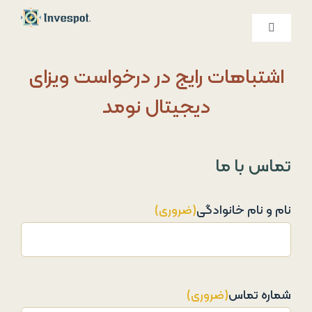
Ski
t
کنترلر
صفحه‌بندی
conten
خدمات ما
اشتباهات رایج در درخواست ویزای
دیجیتال نومد
درباره ما
تماس با ما
تماس با ما
نام و نام خانوادگی
(ضروری)
شماره تماس
(ضروری)