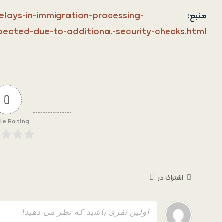
منبع:
lays-in-immigration-processing-
pected-due-to-additional-security-checks.html
0
cle Rating
اشتراک در